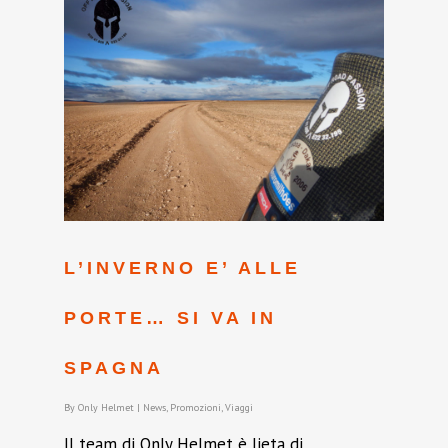
L’INVERNO E’ ALLE
PORTE… SI VA IN
SPAGNA
By
Only Helmet
|
News
,
Promozioni
,
Viaggi
Il team di Only Helmet è lieta di