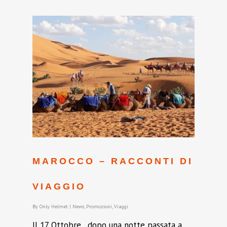
MAROCCO – RACCONTI DI
VIAGGIO
By
Only Helmet
|
News
,
Promozioni
,
Viaggi
Il 17 Ottobre , dopo una notte passata a