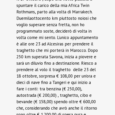
spuntare il carico della mia Africa Twin
Rothmans, parto alla volta di Marrakech.
Duemilaottocento km piuttosto noiosi che
voglio superare senza fretta, non ho
programmato soste, deciderò di volta in
volta come mi sento. L’unico appuntamento
è alle ore 23 ad Alcesiras per prendere il
traghetto che mi porterà in Marocco. Dopo
250 km superata Savona, inizia a piovere e
sarà un diluvio fino a destinazione. Riesco a
prendere al volo il traghetto delle 23 del
18 ottobre, sorpresa € 108,00 per un’ora e
dieci di nave fino a Tangeri e qui inizio a
fare i conti: tra benzina (€ 250,00),
autostrada (€ 200,00) , traghetto, cibo e
bevande (€ 158,00) spendo oltre € 600,00
che, considerando che avrò anche il ritorno
sono oltre € 1.200,00 di spesa pura e