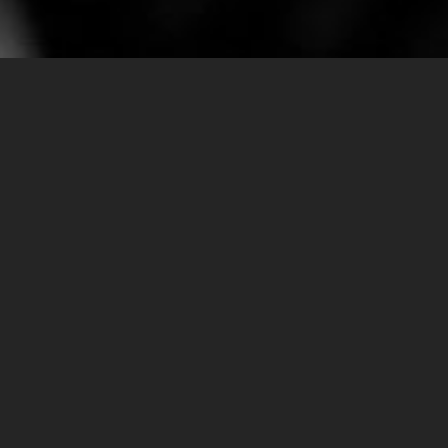
SEARCH
RECENT POSTS
Festival des Nomades 2025
Corso enduro per bicilindriche by
PowerBike e Off Road Passion
HONDA CRF300L – Test aMotoMio